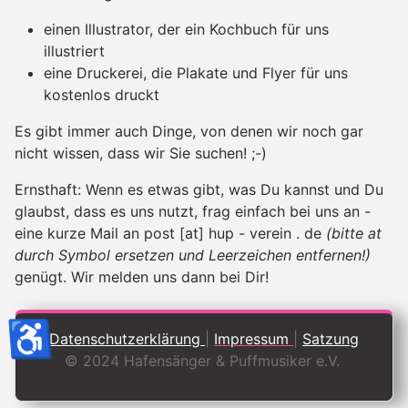
einen Illustrator, der ein Kochbuch für uns
illustriert
eine Druckerei, die Plakate und Flyer für uns
kostenlos druckt
Es gibt immer auch Dinge, von denen wir noch gar
nicht wissen, dass wir Sie suchen! ;-)
Ernsthaft: Wenn es etwas gibt, was Du kannst und Du
glaubst, dass es uns nutzt, frag einfach bei uns an -
eine kurze Mail an
post [at] hup - verein . de
(bitte at
durch Symbol ersetzen und Leerzeichen entfernen!)
genügt. Wir melden uns dann bei Dir!
♿
Datenschutzerklärung
|
Impressum
|
Satzung
© 2024 Hafensänger & Puffmusiker e.V.