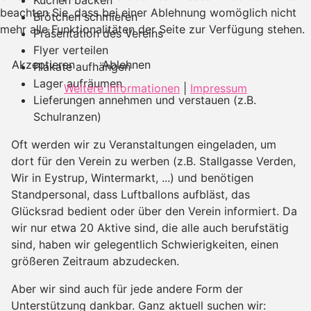
beachten Sie, dass bei einer Ablehnung womöglich nicht
Brötchen schmieren
mehr alle Funktionalitäten der Seite zur Verfügung stehen.
Präsentation des Vereins
Flyer verteilen
Akzeptieren
Ablehnen
Plakate aufhängen
Lager aufräumen
Weitere Informationen
|
Impressum
Lieferungen annehmen und verstauen (z.B.
Schulranzen)
Oft werden wir zu Veranstaltungen eingeladen, um
dort für den Verein zu werben (z.B. Stallgasse Verden,
Wir in Eystrup, Wintermarkt, ...) und benötigen
Standpersonal, dass Luftballons aufbläst, das
Glücksrad bedient oder über den Verein informiert. Da
wir nur etwa 20 Aktive sind, die alle auch berufstätig
sind, haben wir gelegentlich Schwierigkeiten, einen
größeren Zeitraum abzudecken.
Aber wir sind auch für jede andere Form der
Unterstützung dankbar. Ganz aktuell suchen wir: